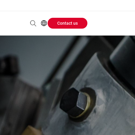
Contact us
Header
EN
AR
Buttons
ES
PT
menu
RU